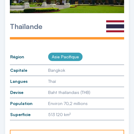
Thaïlande
Région
Asie Pacifique
Capitale
Bangkok
Langues
Thaï
Devise
Baht thaïlandais (THB)
Population
Environ 70,2 millions
Superficie
513 120 km²