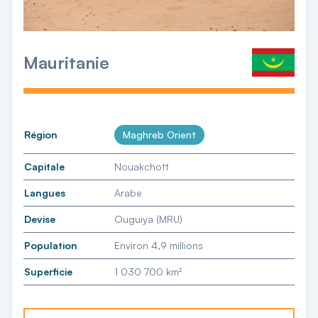
Mauritanie
Région
Maghreb Orient
Capitale
Nouakchott
Langues
Arabe
Devise
Ouguiya (MRU)
Population
Environ 4,9 millions
Superficie
1 030 700 km²